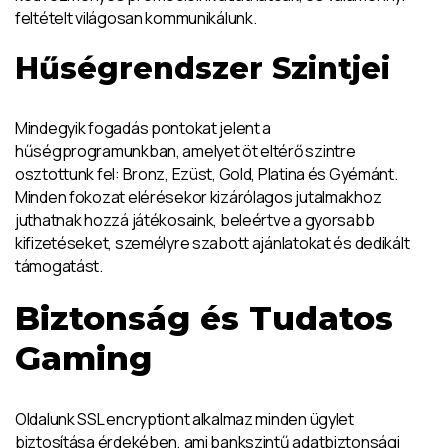
feltételt világosan kommunikálunk.
Hűségrendszer Szintjei
Mindegyik fogadás pontokat jelent a
hűségprogramunkban, amelyet öt eltérő szintre
osztottunk fel: Bronz, Ezüst, Gold, Platina és Gyémánt.
Minden fokozat elérésekor kizárólagos jutalmakhoz
juthatnak hozzá játékosaink, beleértve a gyorsabb
kifizetéseket, személyre szabott ajánlatokat és dedikált
támogatást.
Biztonság és Tudatos
Gaming
Oldalunk SSL encryptiont alkalmaz minden ügylet
biztosítása érdekében, ami bankszintű adatbiztonsági