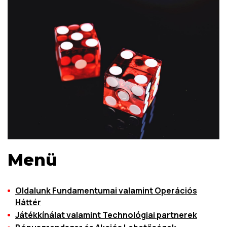
Menü
Oldalunk Fundamentumai valamint Operációs
Háttér
Játékkínálat valamint Technológiai partnerek