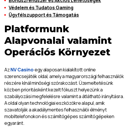
Bónuszrendszer és Akciós Lehetőségek
Védelem és Tudatos Gaming
Ügyfélszupport és Támogatás
Platformunk
Alapvonalai valamint
Operációs Környezet
Az
NV Casino
egy alaposan kialakított online
szerencsejáték oldal, amely a magyarországi felhasználók
részére kínál minőségi szórakozást. Üzemeltetésünk
közben prioritásként kezelt fókuszt helyezünk a
szabályozási megfelelésre valamint a átlátható irányításra.
A oldal olyan technológiai eszközökre alapul, amik
szavatolják a akadálymentes felhasználói élményt
mobiltelefonokon és számítógépes számítógépeken
egyaránt.