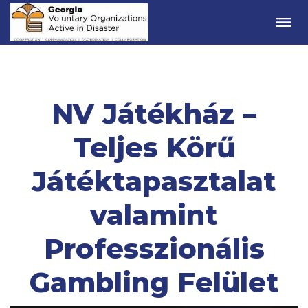
Me
NV Játékház –
Teljes Körű
Játéktapasztalat
valamint
Professzionális
Gambling Felület