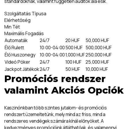
standardoknak, valamint független auditok alá esik.
Szolgáltatás Típusa
Elérhetőség
Min Tét
Maximális Fogadás
Automaták
24/7
20 HUF
50,000 HUF
Élő Rulett
10:00-04:00
500 HUF
500,000 HUF
Élő Huszonegy
10:00-04:00
1,000 HUF
250,000 HUF
Videó Póker
24/7
100 HUF
25,000 HUF
Jackpot Játékok
24/7
50 HUF
10,000 HUF
Promóciós rendszer
valamint Akciós Opciók
Kaszinónkban több szintes jutalom- és promóciós
rendszert üzemeltetünk, mely mind az friss, mind a
rendszeres vendégek számára kínál előnyöket. A
kedvezményes promócióink átláthatóak, és valamennyi