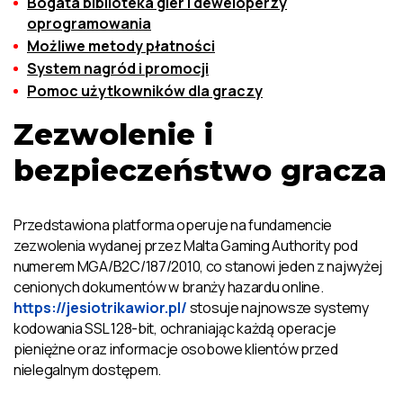
Bogata biblioteka gier i deweloperzy
oprogramowania
Możliwe metody płatności
System nagród i promocji
Pomoc użytkowników dla graczy
Zezwolenie i
bezpieczeństwo gracza
Przedstawiona platforma operuje na fundamencie
zezwolenia wydanej przez Malta Gaming Authority pod
numerem MGA/B2C/187/2010, co stanowi jeden z najwyżej
cenionych dokumentów w branży hazardu online.
https://jesiotrikawior.pl/
stosuje najnowsze systemy
kodowania SSL 128-bit, ochraniając każdą operacje
pieniężne oraz informacje osobowe klientów przed
nielegalnym dostępem.