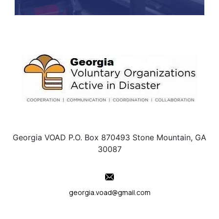
Georgia VOAD P.O. Box 870493 Stone Mountain, GA
30087
georgia.voad@gmail.com