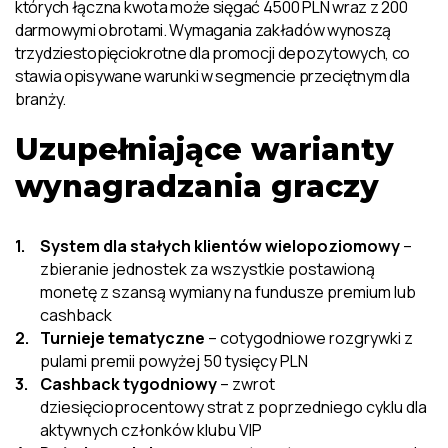
których łączna kwota może sięgać 4500 PLN wraz z 200
darmowymi obrotami. Wymagania zakładów wynoszą
trzydziestopięciokrotne dla promocji depozytowych, co
stawia opisywane warunki w segmencie przeciętnym dla
branży.
Uzupełniające warianty
wynagradzania graczy
System dla stałych klientów wielopoziomowy
–
zbieranie jednostek za wszystkie postawioną
monetę z szansą wymiany na fundusze premium lub
cashback
Turnieje tematyczne
– cotygodniowe rozgrywki z
pulami premii powyżej 50 tysięcy PLN
Cashback tygodniowy
– zwrot
dziesięcioprocentowy strat z poprzedniego cyklu dla
aktywnych członków klubu VIP