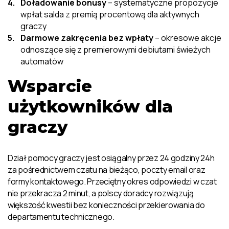
Doładowanie bonusy
– systematyczne propozycje
wpłat salda z premią procentową dla aktywnych
graczy
Darmowe zakręcenia bez wpłaty
– okresowe akcje
odnoszące się z premierowymi debiutami świeżych
automatów
Wsparcie
użytkowników dla
graczy
Dział pomocy graczy jest osiągalny przez 24 godziny 24h
za pośrednictwem czatu na bieżąco, poczty email oraz
formy kontaktowego. Przeciętny okres odpowiedzi w czat
nie przekracza 2 minut, a polscy doradcy rozwiązują
większość kwestii bez konieczności przekierowania do
departamentu technicznego.