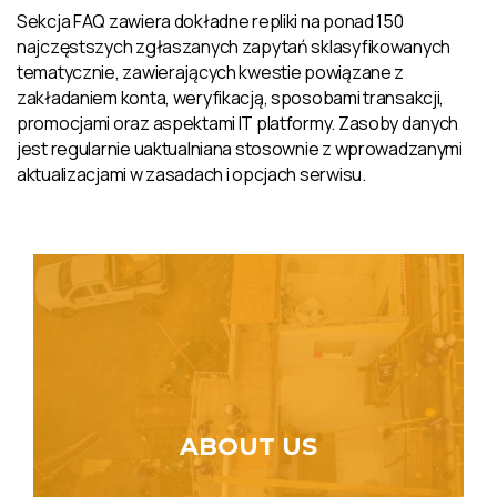
Sekcja FAQ zawiera dokładne repliki na ponad 150
najczęstszych zgłaszanych zapytań sklasyfikowanych
tematycznie, zawierających kwestie powiązane z
zakładaniem konta, weryfikacją, sposobami transakcji,
promocjami oraz aspektami IT platformy. Zasoby danych
jest regularnie uaktualniana stosownie z wprowadzanymi
aktualizacjami w zasadach i opcjach serwisu.
ABOUT US