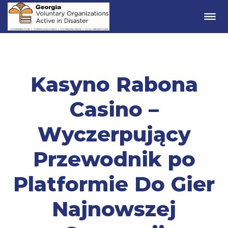
Me
Kasyno Rabona
Casino –
Wyczerpujący
Przewodnik po
Platformie Do Gier
Najnowszej