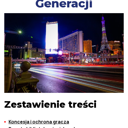
Generacji
Zestawienie treści
Koncesja i ochrona gracza