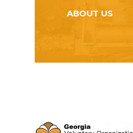
ABOUT US