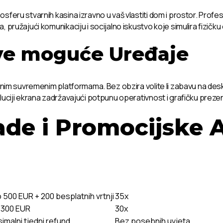
eru stvarnih kasina izravno u vaš vlastiti dom i prostor. Profesi
pružajući komunikaciju i socijalno iskustvo koje simulira fizičku
Sve moguće Uređaje
im suvremenim platformama. Bez obzira volite li zabavu na desktop 
uciji ekrana zadržavajući potpunu operativnost i grafičku prezent
ade i Promocijske A
 500 EUR + 200 besplatnih vrtnji
35x
 300 EUR
30x
malni tjedni refund
Bez posebnih uvjeta