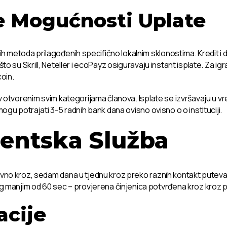
e Mogućnosti Uplate
metoda prilagođenih specifično lokalnim sklonostima. Kredit i d
to su Skrill, Neteller i ecoPayz osiguravaju instant isplate. Za igr
coin.
av otvorenim svim kategorijama članova. Isplate se izvršavaju u
ogu potrajati 3-5 radnih bank dana ovisno ovisno o o instituciji.
ijentska Služba
vno kroz, sedam dana u tjednu kroz preko raznih kontakt puteva.
njim od 60 sec – provjerena činjenica potvrđena kroz kroz prov
acije