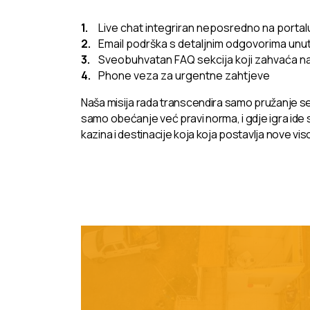
Live chat integriran neposredno na portal
Email podrška s detaljnim odgovorima unu
Sveobuhvatan FAQ sekcija koji zahvaća n
Phone veza za urgentne zahtjeve
Naša misija rada transcendira samo pružanje ser
samo obećanje već pravi norma, i gdje igra ide
kazina i destinacije koja koja postavlja nove vi