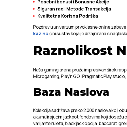
Posebni bonusi i Bonusne Akcije
Siguran rad i Metode Transakcija
Kvalitetna Korisna Podrška
Pozdrav u univerzum prvoklasne online zabave 
kazino
čini sustav koja je dizajnirana s naglas
Raznolikost N
Naša gaming arena pruža impresivan širok raspon
Microgaming, Play’n GO i Pragmatic Play studio, 
Baza Naslova
Kolekcija sadržava preko 2.000 naslova koji ob
akumulirajućim jackpot fondovima koji dosežu og
varijante ruleta, blackjack opcija, baccarat igre 