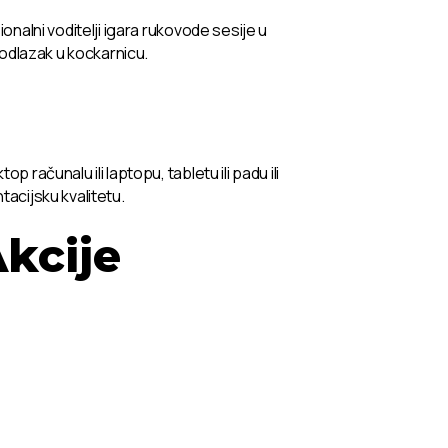
onalni voditelji igara rukovode sesije u
 odlazak u kockarnicu.
računalu ili laptopu, tabletu ili padu ili
acijsku kvalitetu.
kcije