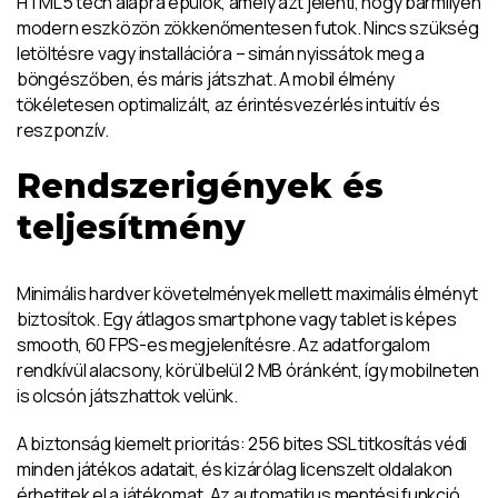
HTML5 tech alapra épülök, amely azt jelenti, hogy bármilyen
modern eszközön zökkenőmentesen futok. Nincs szükség
letöltésre vagy installációra – simán nyissátok meg a
böngészőben, és máris játszhat. A mobil élmény
tökéletesen optimalizált, az érintésvezérlés intuitív és
reszponzív.
Rendszerigények és
teljesítmény
Minimális hardver követelmények mellett maximális élményt
biztosítok. Egy átlagos smartphone vagy tablet is képes
smooth, 60 FPS-es megjelenítésre. Az adatforgalom
rendkívül alacsony, körülbelül 2 MB óránként, így mobilneten
is olcsón játszhattok velünk.
A biztonság kiemelt prioritás: 256 bites SSL titkosítás védi
minden játékos adatait, és kizárólag licenszelt oldalakon
érhetitek el a játékomat. Az automatikus mentési funkció