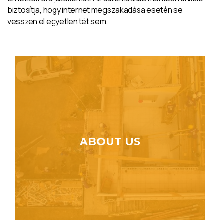
biztosítja, hogy internet megszakadása esetén se
vesszen el egyetlen tét sem.
ABOUT US