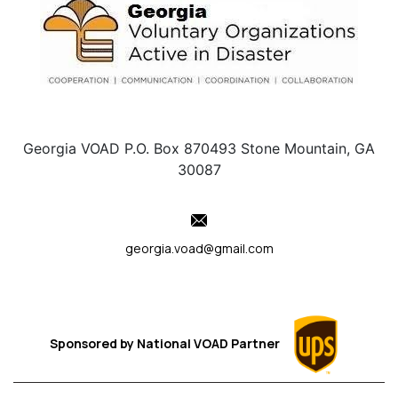
Georgia VOAD P.O. Box 870493 Stone Mountain, GA
30087
georgia.voad@gmail.com
Sponsored by
National VOAD
Partner