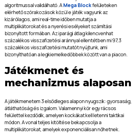
algoritmussal validálható. A
Mega Block
felületeken
elérhető szórakozások közül e játék vagyunk az
kizárólagos, ami real-time időben mutatja a
multiplikátorokat és a nyerési esélyeket számítási
bizonyított formában. Az iparági átlag kilencvenhat
százalékos visszafizetési aránnyal ellentétben mi 97,3
százalékos visszafizetési mutatót nyújtunk, ami
bizonyíthatóan a legkiemelkedőbbek között van a piacon.
Játékmenet és
mechanizmus alaposan
A játékmenetem 3 elsődleges alapon nyugszik: gyorsaság,
átláthatóság és izgalom. Valamennyi kör egy rácsos
felülettel kezdődik, amelyen kockákat kell letenni taktikai
módon. A vonal teljes kitöltése bekapcsolja a
multiplikátorokat, amelyek exponenciálisan nőhetnek.